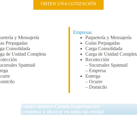
OBTEN UNA COTIZACIÓN
Empresas
uetería y Mensajería
Paquetería y Mensajería
as Prepagadas
Guías Prepagadas
ga Consolidada
Carga Consolidada
ga de Unidad Completa
Carga de Unidad Complet
olección
Recolección
ucursales Spatmail
– Sucursales Spatmail
rega
– Empresa
curre
Entrega
omicilo
– Ocurre
– Domicilo
PRESA?
Conoce nuestra Cuenta Empresarial y
¡comienza a ahorrar en todos tus envíos!