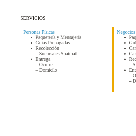
SERVICIOS
Personas Físicas
Negocios
Paquetería y Mensajería
Paq
Guías Prepagadas
Guí
Recolección
Car
– Sucursales Spatmail
Car
Entrega
Rec
– Ocurre
– S
– Domicilo
Ent
– O
– D
¿ERES EMPRENDEDOR, PEQUEÑO NEGOCIO O EM